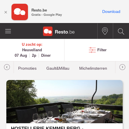
Resto.be
×
Download
Gratis - Google Play
U zocht op:
Heuvelland
Filter
07 Aug
2p
Diner
Promoties
Gault&Millau
Michelinsterren
Meest
HOSTELLERIE KEMMELBERG - DU MONT KEMMEL