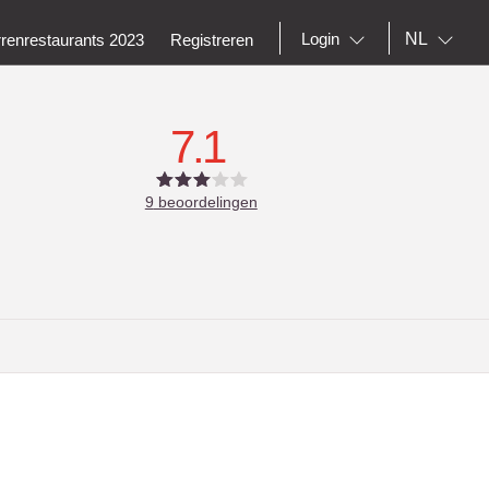
NL
Login
rrenrestaurants 2023
Registreren
7.1
9
beoordelingen