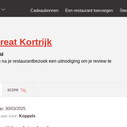
Cadeaubonnen
Een restaurant toevoegen
Ste
reat Kortrijk
ld
g na je restaurantbezoek een uitnodiging om je review te
score
op:
30/03/2025
t aan voor:
Koppels