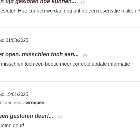
en tijd gesloten hoe kunnen...
d gesloten Hoe kunnen we dan nog online een reservatie maken 
op:
01/03/2025
et open. misschien toch een...
. misschien toch een beetje meer correcte update informatie
op:
19/01/2025
ant aan voor:
Groepen
en gesloten deur!...
loten deur!