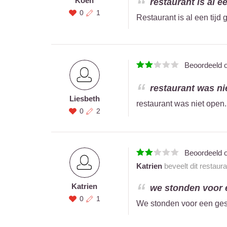
Koen
restaurant is al e
0
1
Restaurant is al een tij
Beoordeeld 
restaurant was ni
Liesbeth
restaurant was niet open
0
2
Beoordeeld 
Katrien
beveelt dit restaur
Katrien
we stonden voor e
0
1
We stonden voor een ges