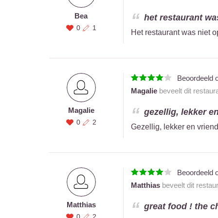
Bea
het restaurant was
0
1
Het restaurant was niet o
Beoordeeld 
Magalie
beveelt dit restaur
Magalie
gezellig, lekker en
0
2
Gezellig, lekker en vrien
Beoordeeld 
Matthias
beveelt dit restau
Matthias
great food ! the ch
0
2