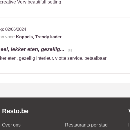
reative Very beautifull setting
op:
02/06/2024
aan voor:
Koppels,
Trendy kader
el, lekker eten, gezellig...
ker eten, gezellig interieur, vlotte service, betaalbaar
Resto.be
Over ons
Restaurants per stad