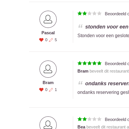
Beoordeeld 
stonden voor een 
Pascal
Stonden voor een geslote
0
5
Beoordeeld 
Bram
beveelt dit restauran
Bram
ondanks reserveri
0
1
ondanks reservering gesl
Beoordeeld 
Bea
beveelt dit restaurant 