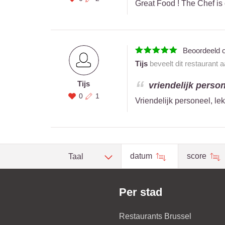
Great Food ! The Chef is c
Beoordeeld 
Tijs
beveelt dit restaurant 
Tijs
vriendelijk persone
0
1
Vriendelijk personeel, lek
datum
score
Taal
Per stad
Restaurants Brussel