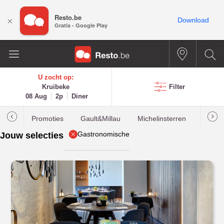
Resto.be
×
Download
Gratis - Google Play
U zocht op:
Kruibeke
Filter
08 Aug
2p
Diner
Promoties
Gault&Millau
Michelinsterren
Meest
Gastronomische
Jouw selecties