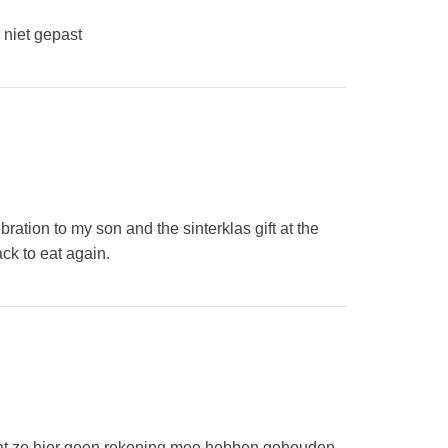
 niet gepast
ration to my son and the sinterklas gift at the
k to eat again.
g dat ze hier geen rekening mee hebben gehouden,