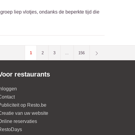
groep liep vlotjes, ondanks de beperkte tijd die
1
2
3
...
156
Voor restaurants
Inloggen
Contact
Publiciteit op Resto.be
Creatie van uw website
Online reservaties
RestoDays