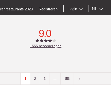
NL
Login
rrenrestaurants 2023
Registreren
9.0
1555
beoordelingen
1
2
3
...
156