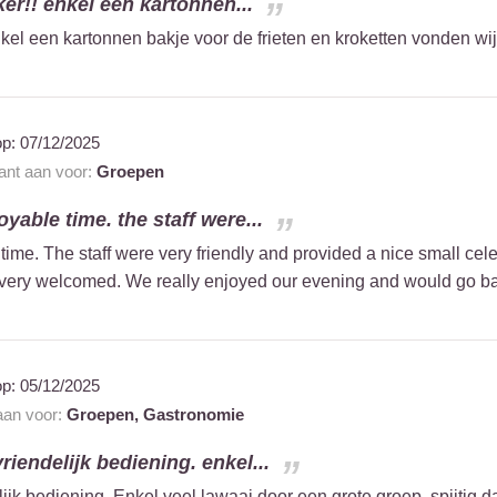
er!! enkel een kartonnen...
kel een kartonnen bakje voor de frieten en kroketten vonden wij
op:
07/12/2025
rant aan voor:
Groepen
yable time. the staff were...
ime. The staff were very friendly and provided a nice small celeb
very welcomed. We really enjoyed our evening and would go bac
op:
05/12/2025
 aan voor:
Groepen,
Gastronomie
vriendelijk bediening. enkel...
lijk bediening. Enkel veel lawaai door een grote groep, spijti