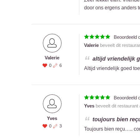
door ons ergens anders te
Beoordeeld 
Valerie
beveelt dit restaura
Valerie
altijd vriendelijk 
0
6
Altijd vriendelijk goed to
Beoordeeld 
Yves
beveelt dit restaurant
Yves
toujours bien reç
0
3
Toujours bien reçu….. co