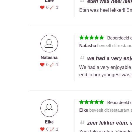
Elke
eten was heel lekk
0
1
Eten was heel lekker!! En
Beoordeeld 
Natasha
beveelt dit restau
Natasha
we had a very enjo
0
1
We had a very enjoyable t
end to our youngest was 
Beoordeeld 
Elke
beveelt dit restaurant
Elke
zeer lekker eten. 
0
1
Zeer lekker eten. Vriende