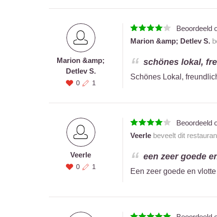
Beoordeeld 
Marion &amp; Detlev S.
be
Marion &amp;
schönes lokal, fre
Detlev S.
Schönes Lokal, freundlic
0
1
Beoordeeld 
Veerle
beveelt dit restaura
Veerle
een zeer goede en 
0
1
Een zeer goede en vlotte 
Beoordeeld 