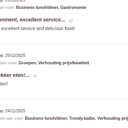
aan voor:
Business lunch/diner,
Gastronomie
nment, excellent service...
excellent service and delicious food!
op:
25/11/2025
 aan voor:
Groepen,
Verhouding prijs/kwaliteit
ekker eten!...
ten!
op:
24/11/2025
rant aan voor:
Business lunch/diner,
Trendy kader,
Verhouding prij