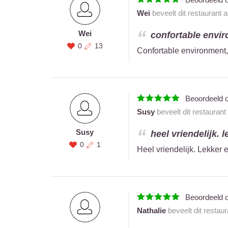
Wei
beveelt dit restaurant 
Wei
confortable enviro
0
13
Confortable environment, 
Beoordeeld 
Susy
beveelt dit restaurant
Susy
heel vriendelijk. l
0
1
Heel vriendelijk. Lekker e
Beoordeeld 
Nathalie
beveelt dit restau