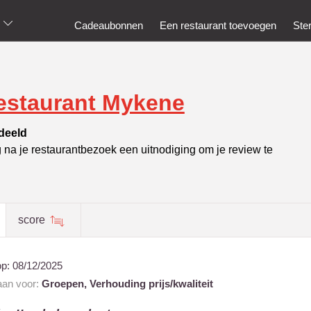
Cadeaubonnen
Een restaurant toevoegen
Ste
estaurant Mykene
deeld
g na je restaurantbezoek een uitnodiging om je review te
score
op:
08/12/2025
 aan voor:
Groepen,
Verhouding prijs/kwaliteit