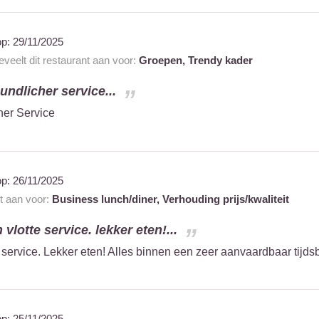
op:
29/11/2025
veelt dit restaurant aan voor:
Groepen,
Trendy kader
undlicher service...
her Service
op:
26/11/2025
nt aan voor:
Business lunch/diner,
Verhouding prijs/kwaliteit
vlotte service. lekker eten!...
service. Lekker eten! Alles binnen een zeer aanvaardbaar tijds
op:
25/11/2025