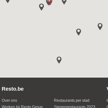
Resto.be
Over ons
Restaurants per stad
Werken bij Resto Group
Sterrenrestaurants 2023