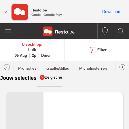
Resto.be
×
Download
Gratis - Google Play
U zocht op:
Luik
Filter
06 Aug
2p
Diner
Promoties
Gault&Millau
Michelinsterren
Meest
Belgische
Jouw selecties