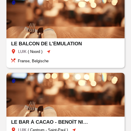
LE BALCON DE L'ÉMULATION
LUIK
(
Noord
)
Franse, Belgische
LE BAR À CACAO - BENOÎT NIHANT
LUIK
(
Centrum
-
Saint-Paul
)