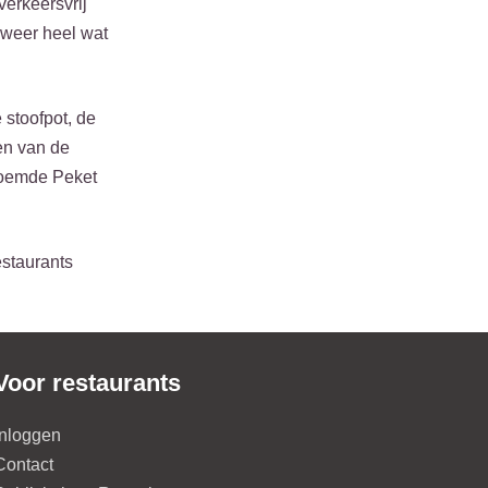
verkeersvrij
 weer heel wat
 stoofpot, de
gen van de
roemde Peket
estaurants
Voor restaurants
Inloggen
Contact