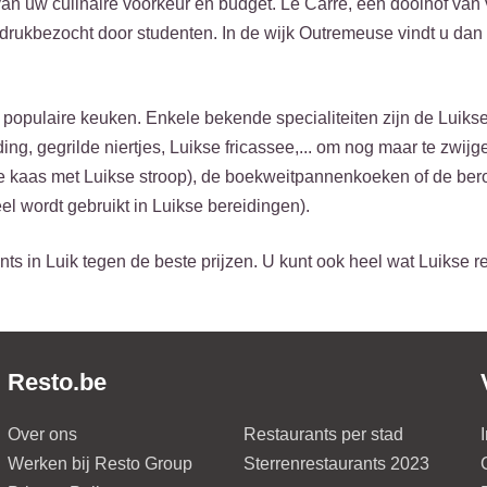
 van uw culinaire voorkeur en budget. Le Carré, een doolhof van 
 drukbezocht door studenten. In de wijk Outremeuse vindt u dan
opulaire keuken. Enkele bekende specialiteiten zijn de Luikse
ding, gegrilde niertjes, Luikse fricassee,... om nog maar te zwij
tte kaas met Luikse stroop), de boekweitpannenkoeken of de be
el wordt gebruikt in Luikse bereidingen).
ts in Luik tegen de beste prijzen. U kunt ook heel wat Luikse r
Resto.be
Over ons
Restaurants per stad
Werken bij Resto Group
Sterrenrestaurants 2023