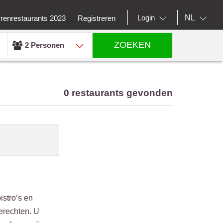
NL
Login
rrenrestaurants 2023
Registreren
ZOEKEN
2 Personen
0 restaurants gevonden
istro’s en
gerechten. U