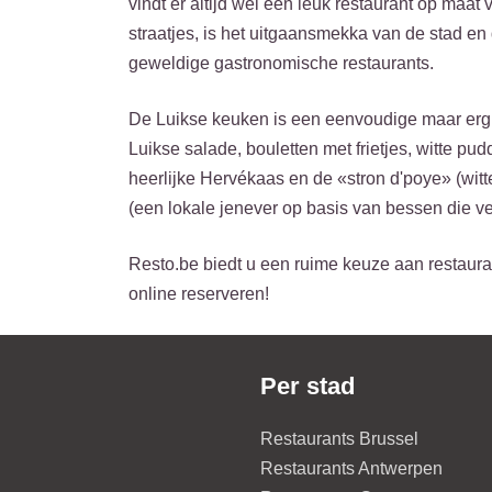
vindt er altijd wel een leuk restaurant op maat
straatjes, is het uitgaansmekka van de stad en
geweldige gastronomische restaurants.
De Luikse keuken is een eenvoudige maar erg p
Luikse salade, bouletten met frietjes, witte pud
heerlijke Hervékaas en de «stron d'poye» (wi
(een lokale jenever op basis van bessen die ve
Resto.be biedt u een ruime keuze aan restauran
online reserveren!
Per stad
Restaurants Brussel
Restaurants Antwerpen