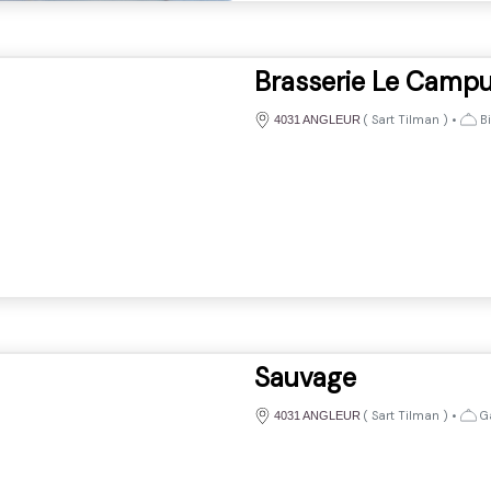
Brasserie Le Camp
(
Sart Tilman
)
•
Bi
4031 ANGLEUR
Sauvage
(
Sart Tilman
)
•
Ga
4031 ANGLEUR