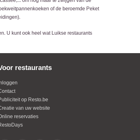
fricassee,... om nog maar te zwijgen van de
e boekweitpannenkoeken of de beroemde Peket
eidingen).
en. U kunt ook heel wat Luikse restaurants
Voor restaurants
Inloggen
Contact
Publiciteit op Resto.be
Creatie van uw website
Online reservaties
RestoDays