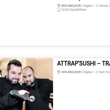
(
Angleur
-
) (
Vennes
4031 ANGLEUR
12/20 Gault&Millau
ATTRAP'SUSHI - TR
(
Angleur
-
) (
Sart Ti
4031 ANGLEUR