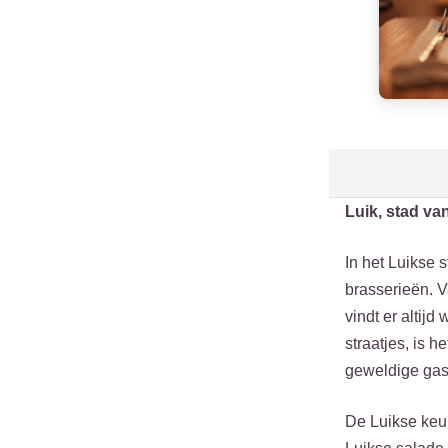
Luik, stad va
In het Luikse 
brasserieën. V
vindt er altij
straatjes, is 
geweldige gas
De Luikse keuk