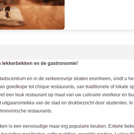
n lekkerbekken en de gastronomie!
stadscentrum en in de verkeersvrije straten eromheen, vindt u hee
an goedkope tot chique restaurants, van traditionele of lokale s
d wel een leuk restaurant op maat van uw culinaire voorkeur en b
het uitgaansmekka van de stad en drukbezocht door studenten. I
tronomische restaurants.
en is een eenvoudige maar erg populaire keuken. Enkele bekend