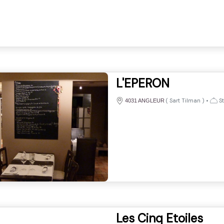
L'EPERON
(
Sart Tilman
)
•
St
4031 ANGLEUR
Les Cinq Etoiles