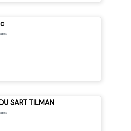
ic
anse
DU SART TILMAN
anse