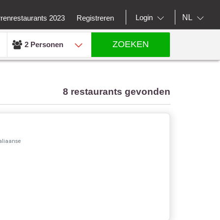
NL
Login
rrenrestaurants 2023
Registreren
ZOEKEN
2 Personen
8 restaurants gevonden
aliaanse