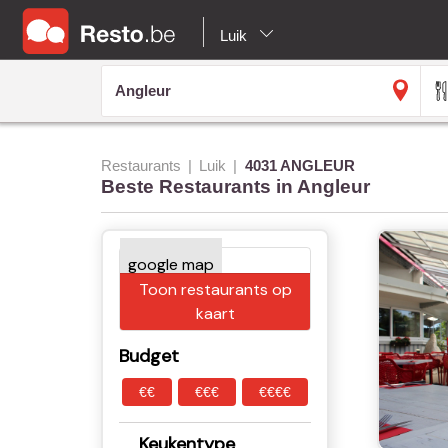
Luik
Restaurants
Luik
4031 ANGLEUR
Beste Restaurants in Angleur
Toon restaurants op
kaart
Budget
€€
€€€
€€€€
Keukentype