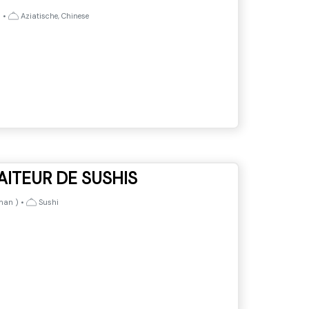
)
•
Aziatische, Chinese
AITEUR DE SUSHIS
lman
)
•
Sushi