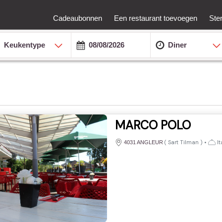
Cadeaubonnen
Een restaurant toevoegen
Ste
Keukentype
Diner
MARCO POLO
(
Sart Tilman
)
•
It
4031 ANGLEUR