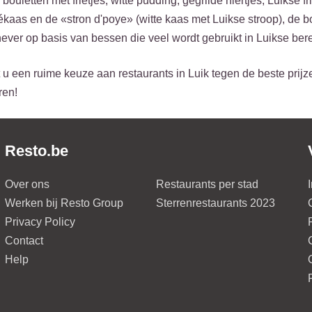
 bouletten met frietjes, witte pudding, gegrilde niertjes, Luikse 
vékaas en de «stron d'poye» (witte kaas met Luikse stroop), d
never op basis van bessen die veel wordt gebruikt in Luikse ber
 u een ruime keuze aan restaurants in Luik tegen de beste prijz
ren!
Resto.be
Over ons
Restaurants per stad
Werken bij Resto Group
Sterrenrestaurants 2023
Privacy Policy
Contact
Help