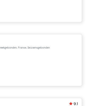
reekgebonden, Franse, Seizoensgebonden
9.1