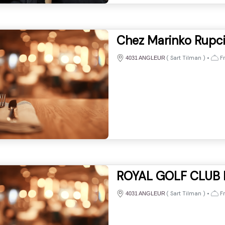
Chez Marinko Rupc
(
Sart Tilman
)
•
Fr
4031 ANGLEUR
ROYAL GOLF CLUB 
(
Sart Tilman
)
•
Fr
4031 ANGLEUR