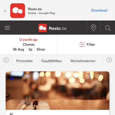
Resto.be
×
Download
Gratis - Google Play
U zocht op:
Chenee
Filter
06 Aug
2p
Diner
Promoties
Gault&Millau
Michelinsterren
Meest
V