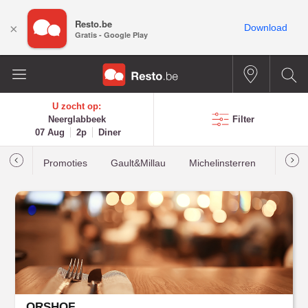
Resto.be
×
Download
Gratis - Google Play
U zocht op:
Neerglabbeek
Filter
07 Aug
2p
Diner
Promoties
Gault&Millau
Michelinsterren
Meest
ORSHOF