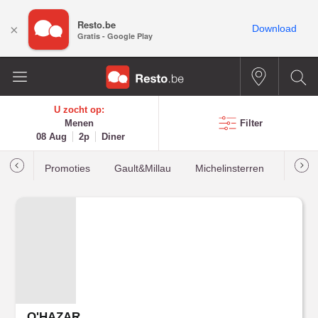
Resto.be
×
Download
Gratis - Google Play
U zocht op:
Menen
Filter
08 Aug
2p
Diner
Promoties
Gault&Millau
Michelinsterren
Meest
O'HAZAR...