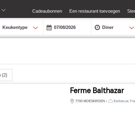
Cadeaubonnen
Een restaurant toevoegen
Ste
Keukentype
Diner
u
(2)
Ferme Balthazar
•
Barbecue, Fran
7700 MOESKROEN