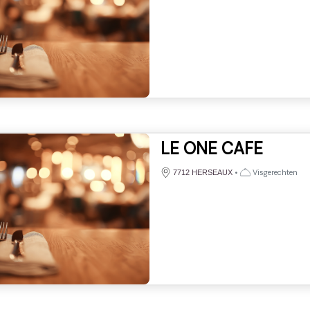
LE ONE CAFE
•
Visgerechten
7712 HERSEAUX