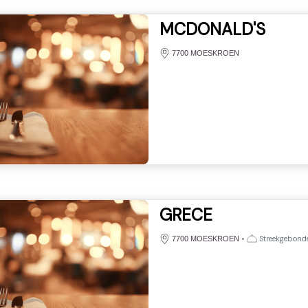
MCDONALD'S
7700 MOESKROEN
GRECE
•
Streekgebonden
7700 MOESKROEN