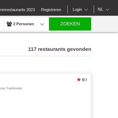
NL
Login
rrenrestaurants 2023
Registreren
ZOEKEN
2 Personen
117 restaurants gevonden
9.1
se, Traditionele