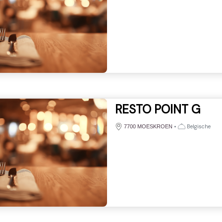
RESTO POINT G
•
Belgische
7700 MOESKROEN