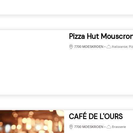
Pizza Hut Mouscro
•
Italiaanse, Pi
7700 MOESKROEN
CAFÉ DE L'OURS
•
Brasserie
7700 MOESKROEN