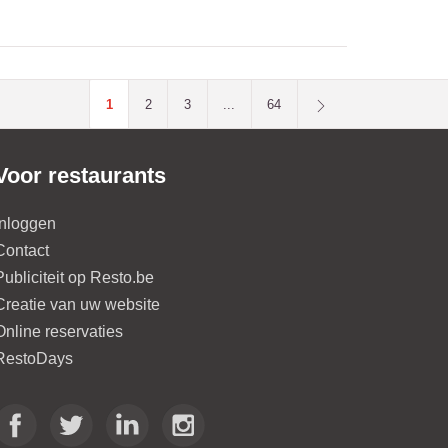
1
2
3
...
64
Voor restaurants
Inloggen
Contact
Publiciteit op Resto.be
Creatie van uw website
Online reservaties
RestoDays