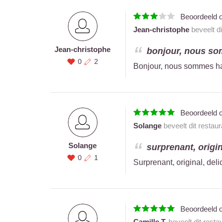
Beoordeeld 
Jean-christophe
beveelt di
Jean-christophe
bonjour, nous som
0
2
Bonjour, nous sommes habi
Beoordeeld 
Solange
beveelt dit restau
Solange
surprenant, origina
0
1
Surprenant, original, deli
Beoordeeld 
Camille T.
beveelt dit resta