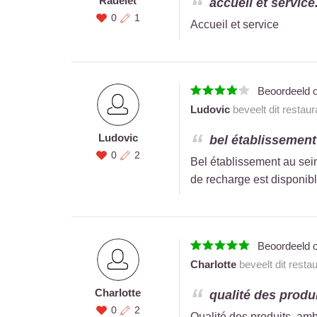
Radelet
accueil et service.
0
1
Accueil et service
Beoordeeld 
Ludovic
beveelt dit restau
Ludovic
bel établissement 
0
2
Bel établissement au sein
de recharge est disponibl
Beoordeeld 
Charlotte
beveelt dit resta
Charlotte
qualité des produi
0
2
Qualité des produits, ambi