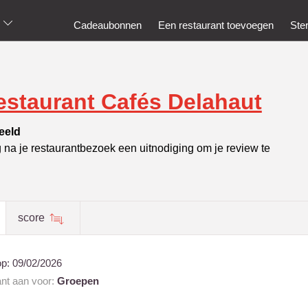
Cadeaubonnen
Een restaurant toevoegen
Ste
estaurant Cafés Delahaut
eeld
g na je restaurantbezoek een uitnodiging om je review te
score
op:
09/02/2026
ant aan voor:
Groepen