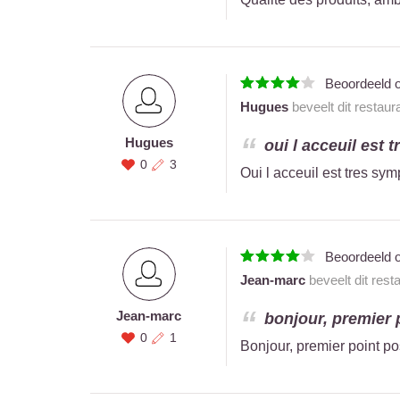
Beoordeeld 
Hugues
beveelt dit restaur
Hugues
oui l acceuil est 
0
3
Oui l acceuil est tres sy
Beoordeeld 
Jean-marc
beveelt dit rest
Jean-marc
bonjour, premier p
0
1
Bonjour, premier point pos