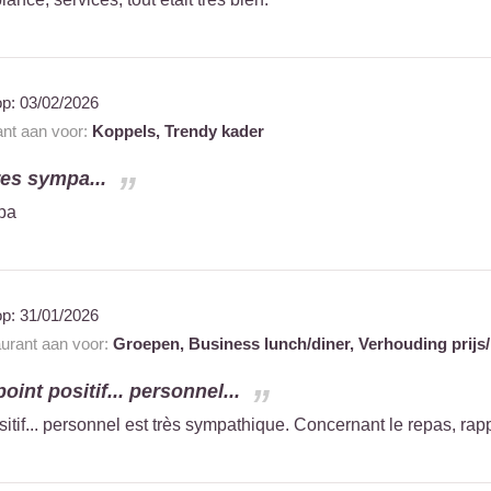
op:
03/02/2026
ant aan voor:
Koppels,
Trendy kader
tres sympa...
mpa
op:
31/01/2026
aurant aan voor:
Groepen,
Business lunch/diner,
Verhouding prijs/
oint positif... personnel...
itif... personnel est très sympathique. Concernant le repas, rapp