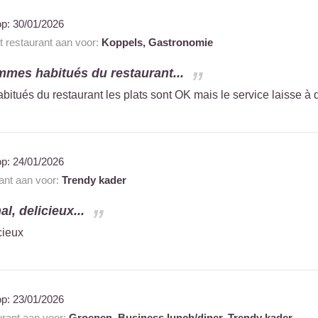
op:
30/01/2026
t restaurant aan voor:
Koppels,
Gastronomie
mes habitués du restaurant...
tués du restaurant les plats sont OK mais le service laisse à 
op:
24/01/2026
rant aan voor:
Trendy kader
l, delicieux...
cieux
op:
23/01/2026
urant aan voor:
Groepen,
Business lunch/diner,
Trendy kader