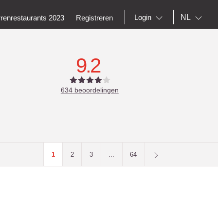
NL
Login
rrenrestaurants 2023
Registreren
9.2
634
beoordelingen
1
2
3
...
64