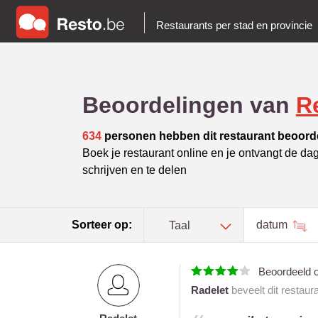
Restaurants per stad en provincie
Beoordelingen van
R
634
personen hebben dit restaurant beoord
Boek je restaurant online en je ontvangt de da
schrijven en te delen
Sorteer op:
datum
Taal
Beoordeeld 
Radelet
beveelt dit restaur