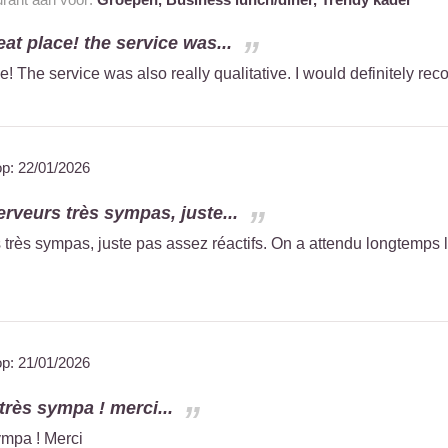
at place! the service was...
e! The service was also really qualitative. I would definitely re
op:
22/01/2026
erveurs très sympas, juste...
s très sympas, juste pas assez réactifs. On a attendu longtemp
op:
21/01/2026
 très sympa ! merci...
ympa ! Merci