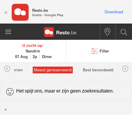
Resto.be
×
Download
Gratis - Google Play
U zocht op:
Nandrin
Filter
07 Aug
2p
Diner
helinsterren
Meest gereserveerd
Best beoordeeld
Het spijt ons, maar er zijn geen zoekresultaten.
*