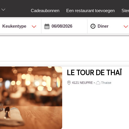
Cadeaubonnen
Een restaurant toevoegen
Ste
Keukentype
Diner
LE TOUR DE THAÏ
•
Thaise
4121 NEUPRE