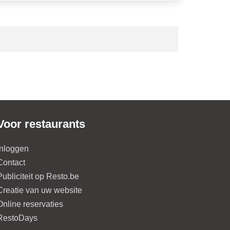
Voor restaurants
Inloggen
Contact
Publiciteit op Resto.be
Creatie van uw website
Online reservaties
RestoDays