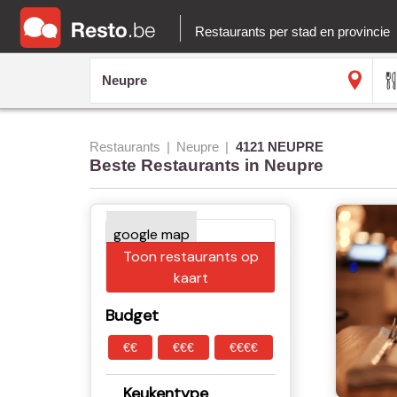
Restaurants per stad en provincie
Restaurants
Neupre
4121 NEUPRE
Beste Restaurants in Neupre
Toon restaurants op
kaart
Budget
€€
€€€
€€€€
Keukentype