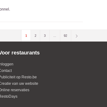
onnel.
1
2
3
...
92
Voor restaurants
Inloggen
Contact
Publiciteit op Resto.be
Creatie van uw website
Online reservaties
RestoDays