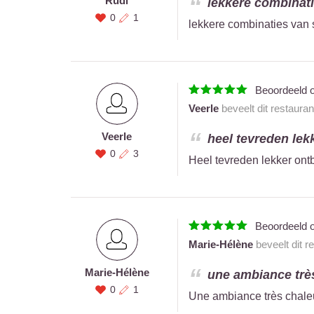
Rudi
lekkere combinat
0
1
lekkere combinaties van s
Beoordeeld 
Veerle
beveelt dit restaura
Veerle
heel tevreden lekk
0
3
Heel tevreden lekker ontb
Beoordeeld 
Marie-Hélène
beveelt dit r
Marie-Hélène
une ambiance très
0
1
Une ambiance très chaleu