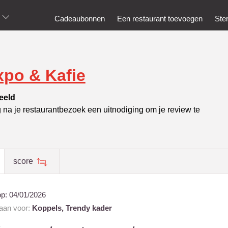
Cadeaubonnen
Een restaurant toevoegen
Ste
xpo & Kafie
eeld
g na je restaurantbezoek een uitnodiging om je review te
score
op:
04/01/2026
 aan voor:
Koppels,
Trendy kader