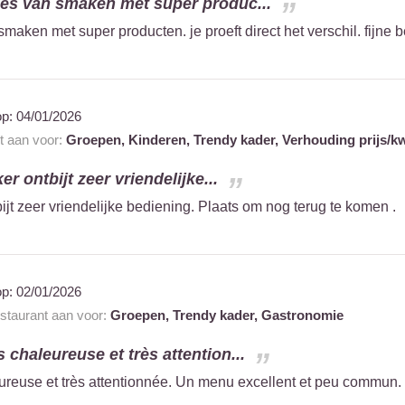
ies van smaken met super produc...
maken met super producten. je proeft direct het verschil. fijne
op:
04/01/2026
nt aan voor:
Groepen,
Kinderen,
Trendy kader,
Verhouding prijs/kw
er ontbijt zeer vriendelijke...
ijt zeer vriendelijke bediening. Plaats om nog terug te komen .
op:
02/01/2026
estaurant aan voor:
Groepen,
Trendy kader,
Gastronomie
 chaleureuse et très attention...
reuse et très attentionnée. Un menu excellent et peu commun.