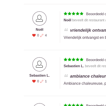
Beoordeeld 
Noël
beveelt dit restaurant
Noël
vriendelijk ontva
0
4
Vriendelijk ontvangst en
Beoordeeld 
Sebastien L.
beveelt dit re
Sebastien L.
ambiance chaleureu
0
1
Ambiance chaleureuse, pla
Beoordeeld 