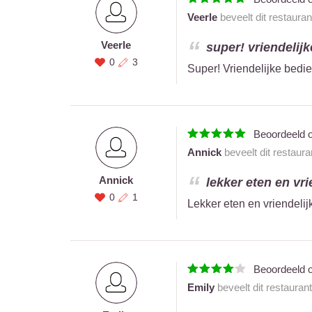
Veerle
beveelt dit restaura
Veerle
super! vriendelijk
0
3
Super! Vriendelijke bedi
Beoordeeld 
Annick
beveelt dit restaur
Annick
lekker eten en vri
0
1
Lekker eten en vriendeli
Beoordeeld 
Emily
beveelt dit restauran