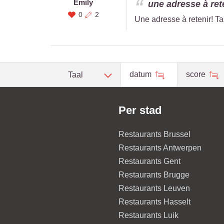
Emily
une adresse à reten
0
2
Une adresse à retenir! Ta
datum
score
Taal
Per stad
Restaurants Brussel
Restaurants Antwerpen
Restaurants Gent
Restaurants Brugge
Restaurants Leuven
Restaurants Hasselt
Restaurants Luik