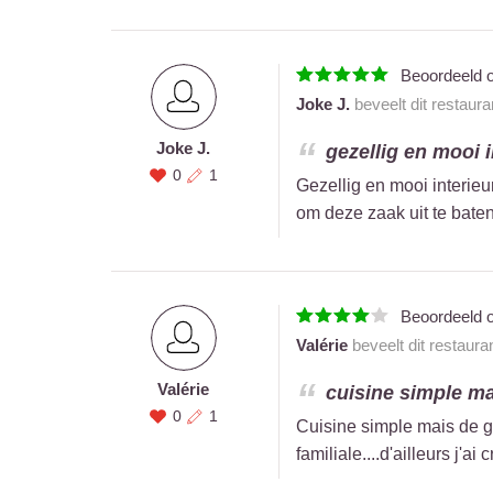
Beoordeeld 
Joke J.
beveelt dit restaur
Joke J.
gezellig en mooi i
0
1
Gezellig en mooi interieu
om deze zaak uit te baten.
Beoordeeld 
Valérie
beveelt dit restaura
Valérie
cuisine simple mai
0
1
Cuisine simple mais de g
familiale....d'ailleurs j'a