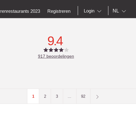
NL
Login
rrenrestaurants 2023
Registreren
9.4
917
beoordelingen
1
2
3
...
92