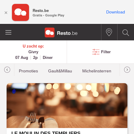
Resto.be
×
Download
Gratis - Google Play
U zocht op:
Givry
Filter
07 Aug
2p
Diner
Promoties
Gault&Millau
Michelinsterren
Meest
LE MOULIN DES TEMPLIERS