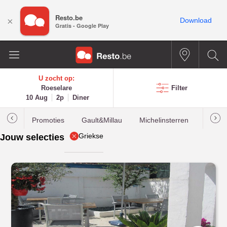
Resto.be
×
Download
Gratis - Google Play
U zocht op:
Roeselare
Filter
10 Aug
2p
Diner
Promoties
Gault&Millau
Michelinsterren
Meest
Griekse
Jouw selecties