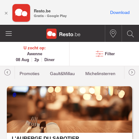
Resto.be
×
Download
Gratis - Google Play
U zocht op:
Awenne
Filter
08 Aug
2p
Diner
Promoties
Gault&Millau
Michelinsterren
Meest
L'AUBERGE DU SABOTIER