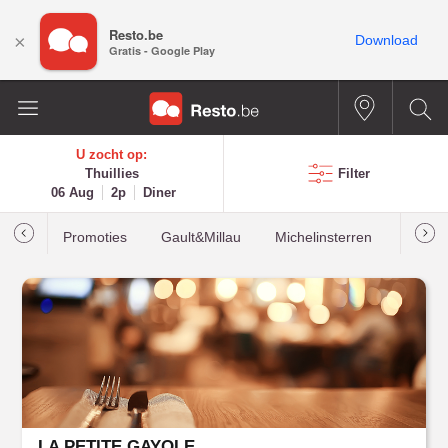
Resto.be
×
Download
Gratis - Google Play
U zocht op:
Thuillies
Filter
06 Aug
2p
Diner
Promoties
Gault&Millau
Michelinsterren
Meest
LA PETITE GAYOLE