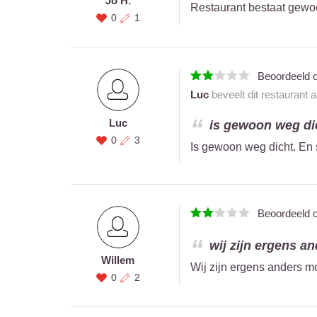
Jo H.
Restaurant bestaat gewo
0
1
Beoordeeld 
Luc
beveelt dit restaurant 
Luc
is gewoon weg dic
0
3
Is gewoon weg dicht. En 
Beoordeeld 
wij zijn ergens an
Willem
Wij zijn ergens anders mo
0
2