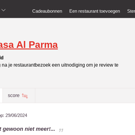
Cadeaubonnen
Een restaurant toevoegen
Ste
asa Al Parma
ld
g na je restaurantbezoek een uitnodiging om je review te
score
op:
29/06/2024
t gewoon niet meer!...