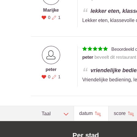
Marijke
lekker eten, klass
0
1
Lekker eten, klassevolle 
Beoordeeld 
peter
beveelt dit restauran
peter
vriendelijke bedie
0
1
Vriendelijke bediening, l
datum
score
Taal
Per stad