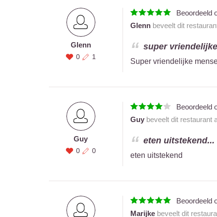
Beoordeeld 
Glenn
beveelt dit restauran
Glenn
super vriendelijk
0
1
Super vriendelijke mense
Beoordeeld 
Guy
beveelt dit restaurant
Guy
eten uitstekend...
0
0
eten uitstekend
Beoordeeld 
Marijke
beveelt dit restaur