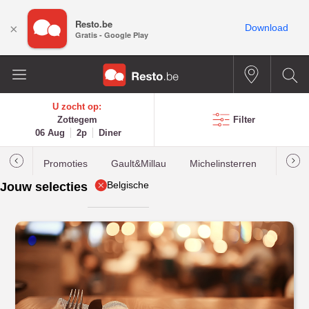
Resto.be
×
Download
Gratis - Google Play
U zocht op:
Zottegem
Filter
06 Aug
2p
Diner
Promoties
Gault&Millau
Michelinsterren
Meest
Belgische
Jouw selecties