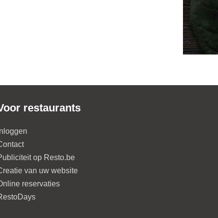
Voor restaurants
Inloggen
Contact
Publiciteit op Resto.be
Creatie van uw website
Online reservaties
RestoDays