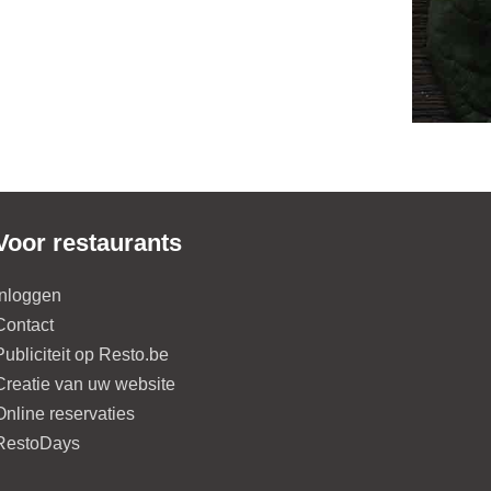
Voor restaurants
Inloggen
Contact
Publiciteit op Resto.be
Creatie van uw website
Online reservaties
RestoDays