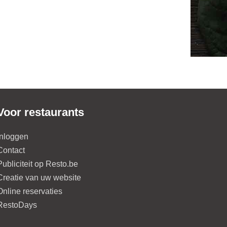
Voor restaurants
Inloggen
Contact
Publiciteit op Resto.be
Creatie van uw website
Online reservaties
RestoDays