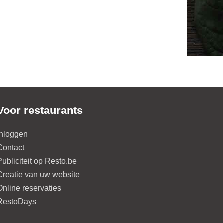
Voor restaurants
Inloggen
Contact
Publiciteit op Resto.be
Creatie van uw website
Online reservaties
RestoDays