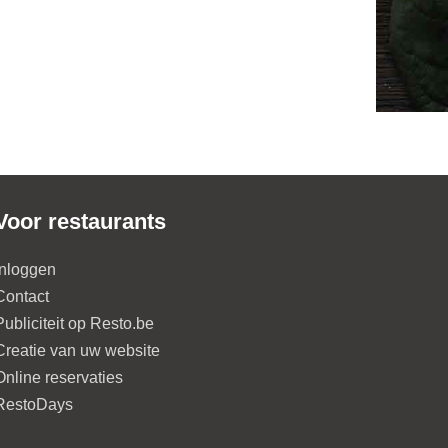
Voor restaurants
Inloggen
Contact
Publiciteit op Resto.be
Creatie van uw website
Online reservaties
RestoDays