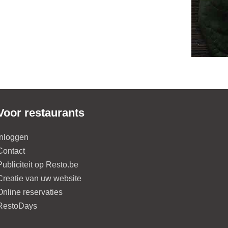
Voor restaurants
Inloggen
Contact
Publiciteit op Resto.be
Creatie van uw website
Online reservaties
RestoDays