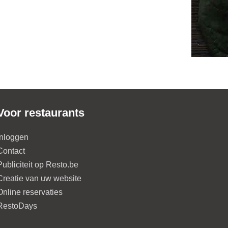
Voor restaurants
Inloggen
Contact
Publiciteit op Resto.be
Creatie van uw website
Online reservaties
RestoDays