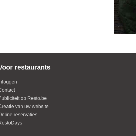
Voor restaurants
Inloggen
Contact
Publiciteit op Resto.be
Creatie van uw website
Online reservaties
RestoDays