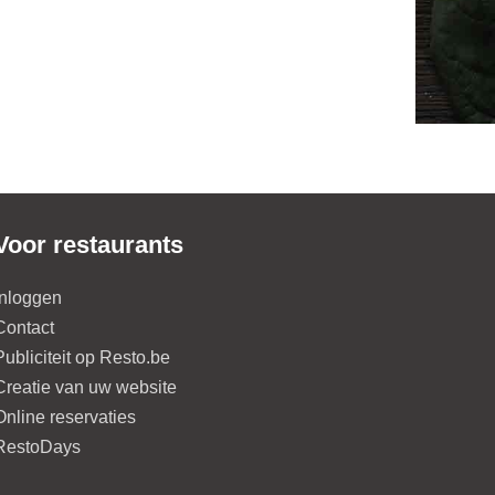
Voor restaurants
Inloggen
Contact
Publiciteit op Resto.be
Creatie van uw website
Online reservaties
RestoDays