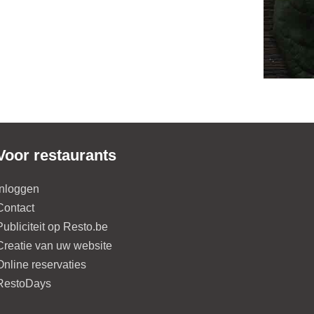
Voor restaurants
Inloggen
Contact
Publiciteit op Resto.be
Creatie van uw website
Online reservaties
RestoDays