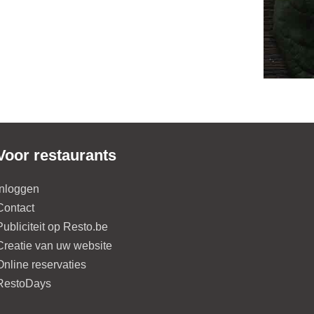
Voor restaurants
Inloggen
Contact
Publiciteit op Resto.be
Creatie van uw website
Online reservaties
RestoDays