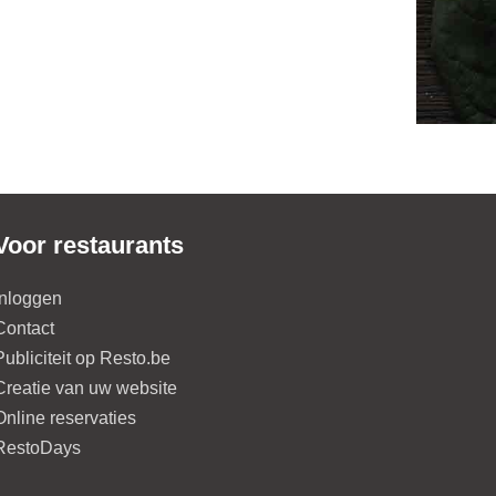
Voor restaurants
Inloggen
Contact
Publiciteit op Resto.be
Creatie van uw website
Online reservaties
RestoDays