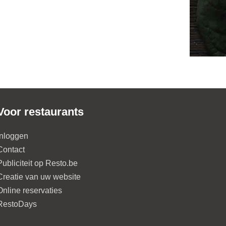
Voor restaurants
Inloggen
Contact
Publiciteit op Resto.be
Creatie van uw website
Online reservaties
RestoDays