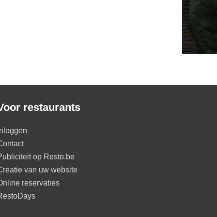
Voor restaurants
Inloggen
Contact
Publiciteit op Resto.be
Creatie van uw website
Online reservaties
RestoDays