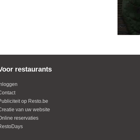
Voor restaurants
Inloggen
Contact
Publiciteit op Resto.be
Creatie van uw website
Online reservaties
RestoDays