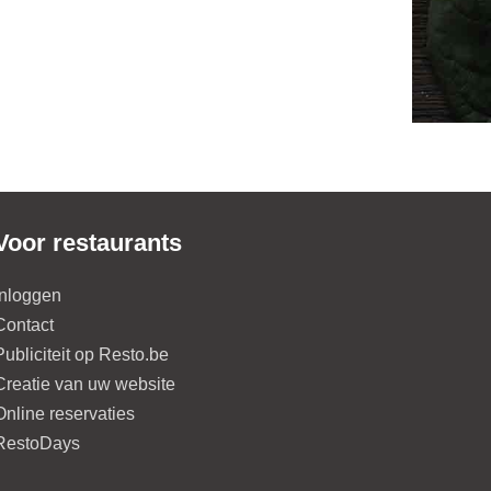
Voor restaurants
Inloggen
Contact
Publiciteit op Resto.be
Creatie van uw website
Online reservaties
RestoDays