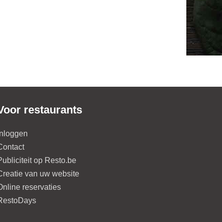
Voor restaurants
Inloggen
Contact
Publiciteit op Resto.be
Creatie van uw website
Online reservaties
RestoDays