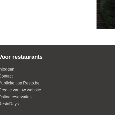
Voor restaurants
Inloggen
Contact
Publiciteit op Resto.be
Creatie van uw website
Online reservaties
RestoDays