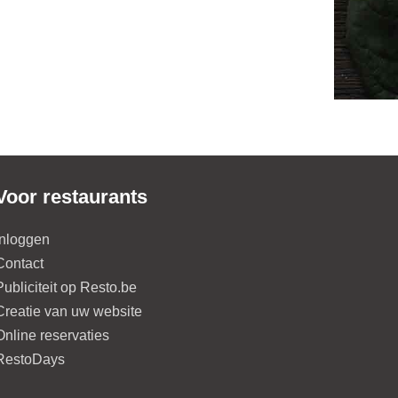
Voor restaurants
Inloggen
Contact
Publiciteit op Resto.be
Creatie van uw website
Online reservaties
RestoDays