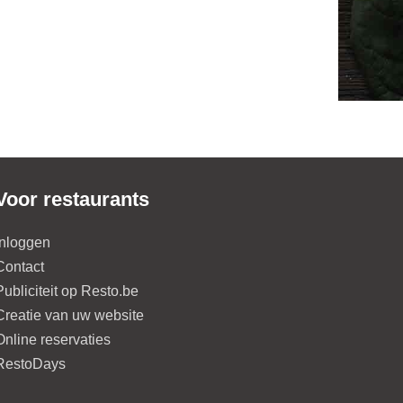
Voor restaurants
Inloggen
Contact
Publiciteit op Resto.be
Creatie van uw website
Online reservaties
RestoDays