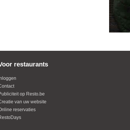
Voor restaurants
Inloggen
Contact
Publiciteit op Resto.be
Creatie van uw website
Online reservaties
RestoDays