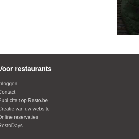
Voor restaurants
Inloggen
Contact
Publiciteit op Resto.be
Creatie van uw website
Online reservaties
RestoDays