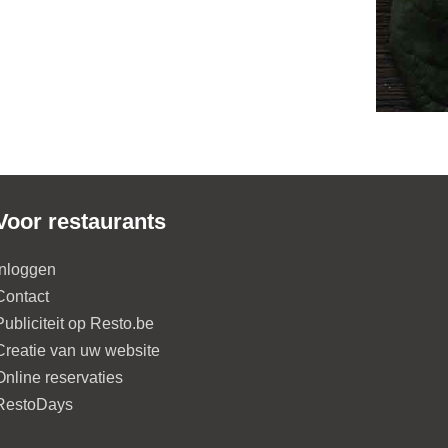
Voor restaurants
Inloggen
Contact
Publiciteit op Resto.be
Creatie van uw website
Online reservaties
RestoDays