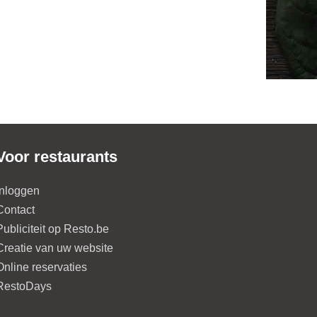
Voor restaurants
Inloggen
Contact
Publiciteit op Resto.be
Creatie van uw website
Online reservaties
RestoDays