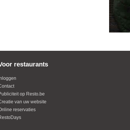
Voor restaurants
Inloggen
Contact
Publiciteit op Resto.be
Creatie van uw website
Online reservaties
RestoDays