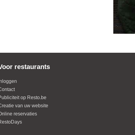
Voor restaurants
Inloggen
Contact
Publiciteit op Resto.be
Creatie van uw website
Online reservaties
RestoDays