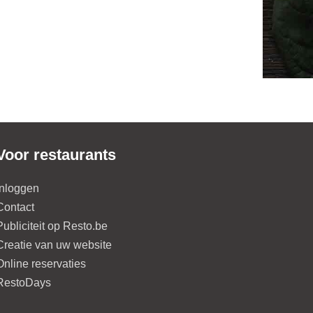
Voor restaurants
Inloggen
Contact
Publiciteit op Resto.be
Creatie van uw website
Online reservaties
RestoDays