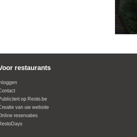
Voor restaurants
Inloggen
Contact
Publiciteit op Resto.be
Creatie van uw website
Online reservaties
RestoDays